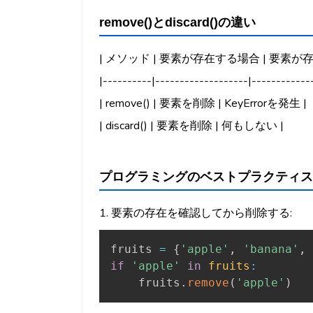
remove()とdiscard()の違い
| メソッド | 要素が存在する場合 | 要素が
|----------|-------------------|------------
| remove() | 要素を削除 | KeyErrorを発生 |
| discard() | 要素を削除 | 何もしない |
プログラミングのベストプラクティス
1. 要素の存在を確認してから削除する:
fruits 
=
{
'apple'
,
'banana'
,
if
'apple'
in
fruits
:
    fruits
.
remove
(
'apple'
)