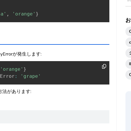
2
na'
,
'orange'
}
お
rrorが発生します:
'orange'
}
Error
:
'grape'
法があります: