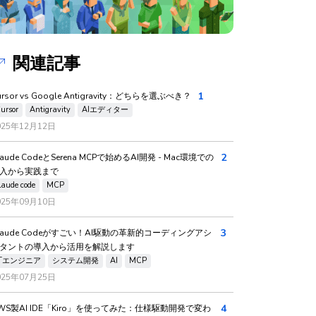
関連記事
1
ursor vs Google Antigravity：どちらを選ぶべき？
ursor
Antigravity
AIエディター
025年12月12日
2
laude CodeとSerena MCPで始めるAI開発 - Mac環境での
入から実践まで
laude code
MCP
025年09月10日
3
laude Codeがすごい！AI駆動の革新的コーディングアシ
タントの導入から活用を解説します
ITエンジニア
システム開発
AI
MCP
025年07月25日
4
WS製AI IDE「Kiro」を使ってみた：仕様駆動開発で変わ