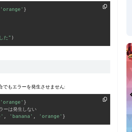
'orange'
}
した"
)
い場合でもエラーを発生させません:
'orange'
}
e'
,
'banana'
,
'orange'
}