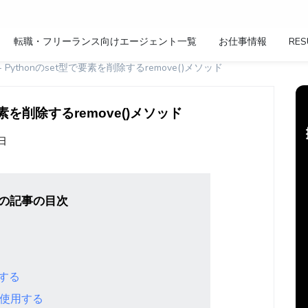
転職・フリーランス向けエージェント一覧
お仕事情報
RES
e() - Pythonのset型で要素を削除するremove()メソッド
t型で要素を削除するremove()メソッド
1日
の記事の目次
用する
ドを使用する