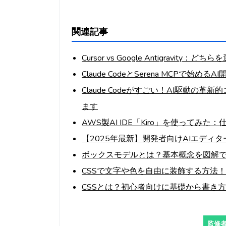
関連記事
Cursor vs Google Antigravity：ど
Claude CodeとSerena MCPで始め
Claude Codeがすごい！AI駆動
ます
AWS製AI IDE「Kiro」を使って
【2025年最新】開発者向けAIエディタ
ボックスモデルとは？基本概念を図解
CSSで文字や色を自由に装飾する方法
CSSとは？初心者向けに基礎から書き
監修者: