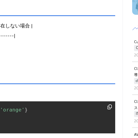
存在しない場合 |
-------|
C
C
2
C
導
c
2
C
ス
'orange'
}
2
A