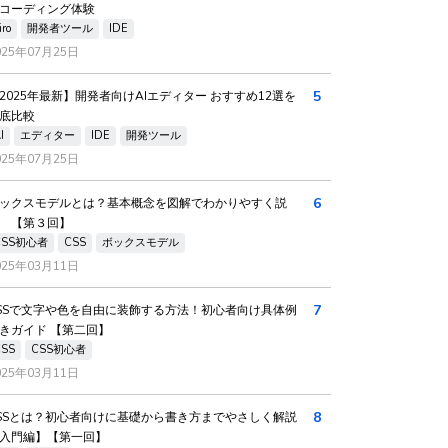
コーディング体験
iro
開発者ツール
IDE
025年07月25日
5
2025年最新】開発者向けAIエディター おすすめ12選を
底比較
I
エディター
IDE
開発ツール
025年07月25日
6
ックスモデルとは？基本概念を図解でわかりやすく説
 【第３回】
CSS初心者
CSS
ボックスモデル
025年03月11日
7
SSで文字や色を自由に装飾する方法！初心者向け具体例
きガイド 【第二回】
CSS
CSS初心者
025年03月11日
8
SSとは？初心者向けに基礎から書き方までやさしく解説
入門編】【第一回】