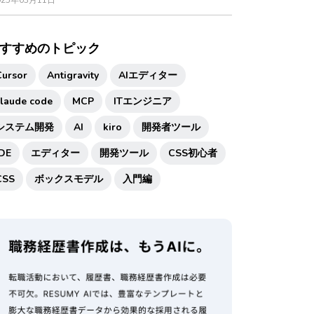
025年03月11日
すすめのトピック
Cursor
Antigravity
AIエディター
claude code
MCP
ITエンジニア
システム開発
AI
kiro
開発者ツール
IDE
エディター
開発ツール
CSS初心者
CSS
ボックスモデル
入門編