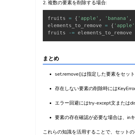
2. 複数の要素を削除する場合:
fruits 
=
{
'apple'
,
'banana'
,
elements_to_remove 
=
{
'apple'
fruits 
-=
 elements_to_remove
まとめ
set.remove()は指定した要素を
存在しない要素の削除時にはKeyErro
エラー回避にはtry-except文またはdi
要素の存在確認が必要な場合は、in
これらの知識を活用することで、セットの