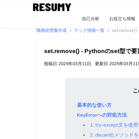
自己分析
お役立ち情報
職務経歴書作成
テック情報一覧
set.remov
set.remove() - Pythonのse
投稿日
2025年03月11日
更新日
2025年03月1
こ
基本的な使い方
KeyErrorへの対処方法
1. try-except文を使
2. discard()メソッ