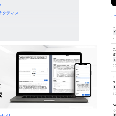
い
ラクティス
C
C
2
C
導
c
2
C
ス
2
A
る
.AI
k