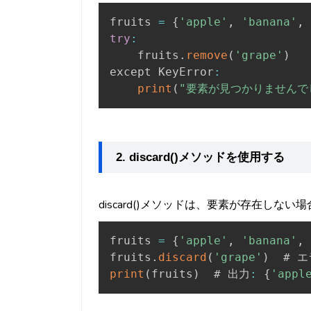
fruits 
=
{
'apple'
,
'banana'
,
try
:
    fruits
.
remove
(
'grape'
)
except KeyError
:
print
(
"要素が見つかりませんで
2. discard()メソッドを使用する
discard()メソッドは、要素が存在しな
fruits 
=
{
'apple'
,
'banana'
,
fruits
.
discard
(
'grape'
)
print
(
fruits
)
  # 出力
:
{
'appl