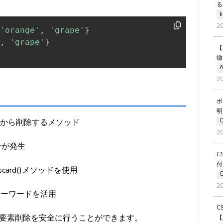
る
k
2
'orange'
,
'grape'
}
,
'grape'
}
【
徹
A
2
ボ
明
セットから削除するメソッド
2
rが発生
C
付
scard()メソッドを使用
2
キーワードを活用
C
要素削除を安全に行うことができます。
【