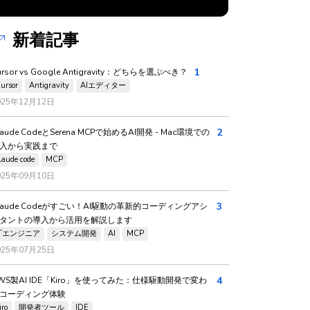
新着記事
1
ursor vs Google Antigravity：どちらを選ぶべき？
ursor
Antigravity
AIエディター
025年12月12日
2
laude CodeとSerena MCPで始めるAI開発 - Mac環境での
入から実践まで
laude code
MCP
025年09月10日
3
laude Codeがすごい！AI駆動の革新的コーディングアシ
タントの導入から活用を解説します
ITエンジニア
システム開発
AI
MCP
025年07月25日
4
WS製AI IDE「Kiro」を使ってみた：仕様駆動開発で変わ
コーディング体験
iro
開発者ツール
IDE