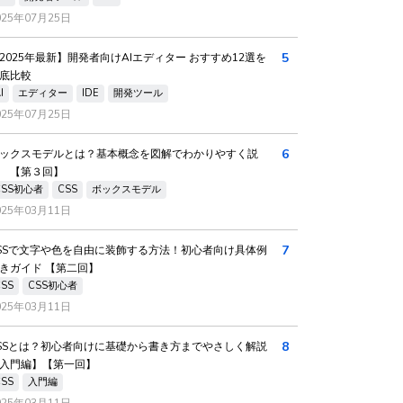
025年07月25日
5
2025年最新】開発者向けAIエディター おすすめ12選を
底比較
I
エディター
IDE
開発ツール
025年07月25日
6
ックスモデルとは？基本概念を図解でわかりやすく説
 【第３回】
CSS初心者
CSS
ボックスモデル
025年03月11日
7
SSで文字や色を自由に装飾する方法！初心者向け具体例
きガイド 【第二回】
CSS
CSS初心者
025年03月11日
8
SSとは？初心者向けに基礎から書き方までやさしく解説
入門編】【第一回】
CSS
入門編