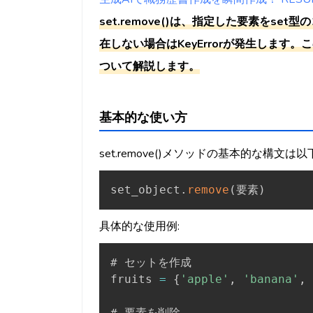
set.remove()は、指定した要素をs
在しない場合はKeyErrorが発生します。
ついて解説します。
基本的な使い方
set.remove()メソッドの基本的な構文は
set_object
.
remove
(
要素
)
具体的な使用例:
# セットを作成

fruits 
=
{
'apple'
,
'banana'
,
# 要素を削除
