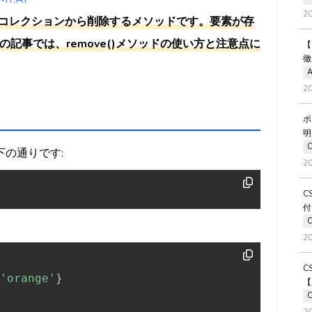
2
et型のコレクションから削除するメソッドです。要素が存
この記事では、remove()メソッドの使い方と注意点に
【
徹
A
2
ボ
明
以下の通りです:
2
C
付
2
C
'orange'
}
【