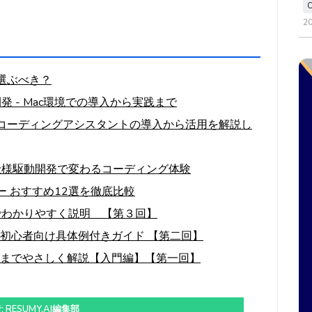
2
ちらを選ぶべき？
るAI開発 - Mac環境での導入から実践まで
の革新的コーディングアシスタントの導入から活用を解説し
みた：仕様駆動開発で変わるコーディング体験
ー おすすめ12選を徹底比較
でわかりやすく説明 【第３回】
！初心者向け具体例付きガイド 【第二回】
方までやさしく解説【入門編】【第一回】
 RESUMY.AI編集部