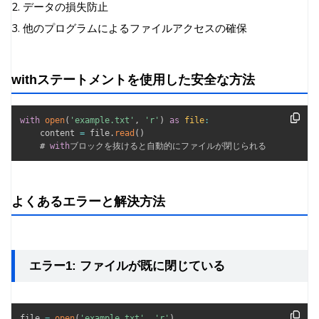
2. データの損失防止
3. 他のプログラムによるファイルアクセスの確保
withステートメントを使用した安全な方法
with
open
(
'example.txt'
,
'r'
)
as
file
:
    content 
=
 file
.
read
(
)
    # 
with
ブロックを抜けると自動的にファイルが閉じられる
よくあるエラーと解決方法
エラー1: ファイルが既に閉じている
file 
=
open
(
'example.txt'
,
'r'
)