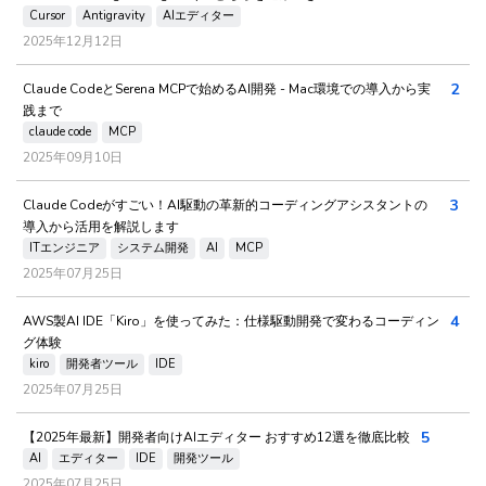
Cursor
Antigravity
AIエディター
2025年12月12日
2
Claude CodeとSerena MCPで始めるAI開発 - Mac環境での導入から実
践まで
claude code
MCP
2025年09月10日
3
Claude Codeがすごい！AI駆動の革新的コーディングアシスタントの
導入から活用を解説します
ITエンジニア
システム開発
AI
MCP
2025年07月25日
4
AWS製AI IDE「Kiro」を使ってみた：仕様駆動開発で変わるコーディン
グ体験
kiro
開発者ツール
IDE
2025年07月25日
5
【2025年最新】開発者向けAIエディター おすすめ12選を徹底比較
AI
エディター
IDE
開発ツール
2025年07月25日