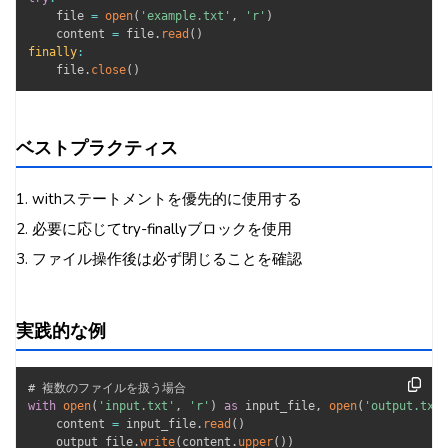
    file 
=
open
(
'example.txt'
,
'r'
)
    content 
=
 file
.
read
(
)
finally
:
    file
.
close
(
)
ベストプラクティス
1. withステートメントを優先的に使用する
2. 必要に応じてtry-finallyブロックを使用
3. ファイル操作後は必ず閉じることを確認
実践的な例
with
open
(
'input.txt'
,
'r'
)
as
 input_file
,
open
(
'output.txt'
    content 
=
 input_file
.
read
(
)
    output_file
.
write
(
content
.
upper
(
)
)