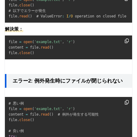
file
.
close
(
)
# 以下でエラーが発生

file
.
read
(
)
  # ValueError
:
I
/
O
 operation on closed file
解決策：
file 
=
open
(
'example.txt'
,
'r'
)
content 
=
 file
.
read
(
)
file
.
close
(
)
エラー2: 例外発生時にファイルが閉じられない
# 悪い例

file 
=
open
(
'example.txt'
,
'r'
)
content 
=
 file
.
read
(
)
  # 例外が発生する可能性

file
.
close
(
)
try
: