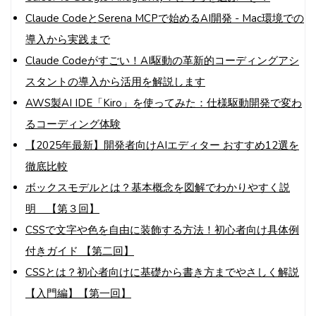
Claude CodeとSerena MCPで始めるAI開発 - Mac環境での
導入から実践まで
Claude Codeがすごい！AI駆動の革新的コーディングアシ
スタントの導入から活用を解説します
AWS製AI IDE「Kiro」を使ってみた：仕様駆動開発で変わ
るコーディング体験
【2025年最新】開発者向けAIエディター おすすめ12選を
徹底比較
ボックスモデルとは？基本概念を図解でわかりやすく説
明 【第３回】
CSSで文字や色を自由に装飾する方法！初心者向け具体例
付きガイド 【第二回】
CSSとは？初心者向けに基礎から書き方までやさしく解説
【入門編】【第一回】