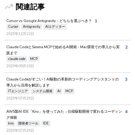
関連記事
1
Cursor vs Google Antigravity：どちらを選ぶべき？
Cursor
Antigravity
AIエディター
2025年12月12日
2
Claude CodeとSerena MCPで始めるAI開発 - Mac環境での導入から実
践まで
claude code
MCP
2025年09月10日
3
Claude Codeがすごい！AI駆動の革新的コーディングアシスタントの
導入から活用を解説します
ITエンジニア
システム開発
AI
MCP
2025年07月25日
4
AWS製AI IDE「Kiro」を使ってみた：仕様駆動開発で変わるコーディン
グ体験
kiro
開発者ツール
IDE
2025年07月25日