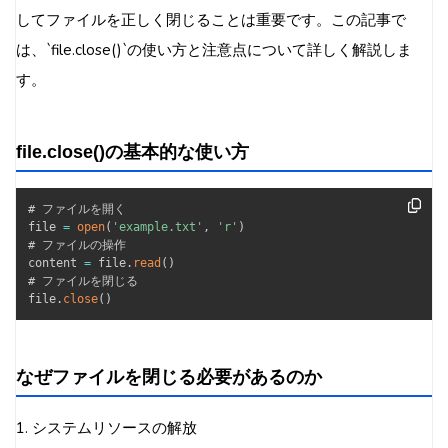
してファイルを正しく閉じることは重要です。この記事で
は、`file.close()`の使い方と注意点について詳しく解説しま
す。
file.close()の基本的な使い方
# ファイルを開く

file 
=
open
(
'example.txt'
,
'r'
)
# ファイルの操作

content 
=
 file
.
read
(
)
# ファイルを閉じる

file
.
close
(
)
なぜファイルを閉じる必要があるのか
1. システムリソースの解放