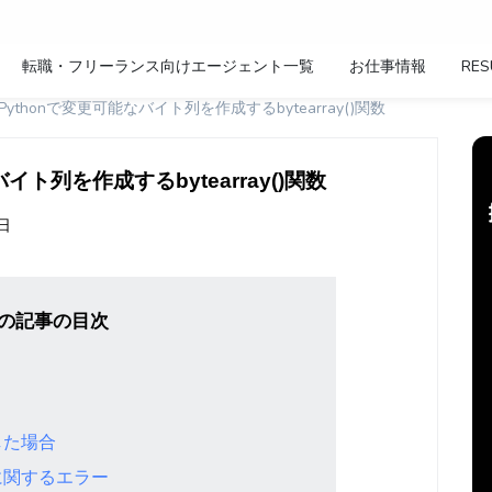
転職・フリーランス向けエージェント一覧
お仕事情報
RES
() - Pythonで変更可能なバイト列を作成するbytearray()関数
能なバイト列を作成するbytearray()関数
1日
の記事の目次
した場合
に関するエラー