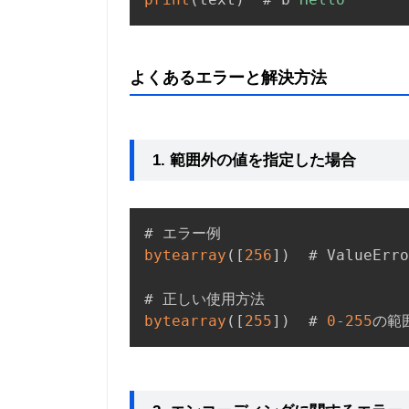
よくあるエラーと解決方法
1. 範囲外の値を指定した場合
bytearray
(
[
256
]
)
  # ValueErro
bytearray
(
[
255
]
)
  # 
0
-
255
の範