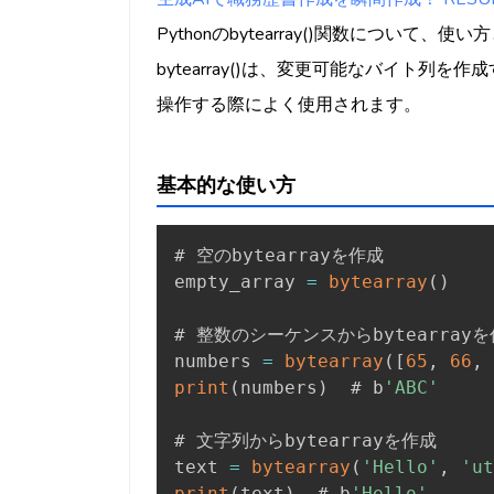
Pythonのbytearray()関数につい
bytearray()は、変更可能なバイト
操作する際によく使用されます。
基本的な使い方
# 空のbytearrayを作成

empty_array 
=
bytearray
(
)
# 整数のシーケンスからbytearrayを
numbers 
=
bytearray
(
[
65
,
66
,
print
(
numbers
)
  # b
'ABC'
# 文字列からbytearrayを作成

text 
=
bytearray
(
'Hello'
,
'ut
print
(
text
)
  # b
'Hello'