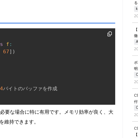
る
k
2
【
徹
A
s
f
:
2
67
]
)
ボ
明
2
4
バイトのバッファを作成

C
付
操作が必要な場合に特に有用です。メモリ効率が良く、大
2
を維持できます。
C
【