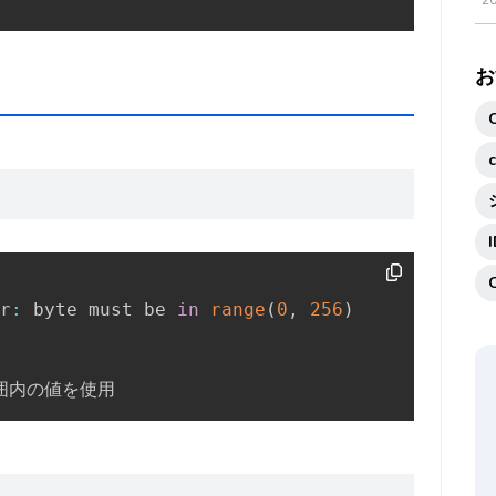
2
お
r
:
 byte must be 
in
range
(
0
,
256
)
囲内の値を使用