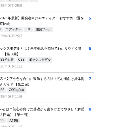
025年07月25日
5
2025年最新】開発者向けAIエディター おすすめ12選を
底比較
I
エディター
IDE
開発ツール
025年07月25日
6
ックスモデルとは？基本概念を図解でわかりやすく説
 【第３回】
CSS初心者
CSS
ボックスモデル
025年03月11日
7
SSで文字や色を自由に装飾する方法！初心者向け具体例
きガイド 【第二回】
CSS
CSS初心者
025年03月11日
8
SSとは？初心者向けに基礎から書き方までやさしく解説
入門編】【第一回】
CSS
入門編