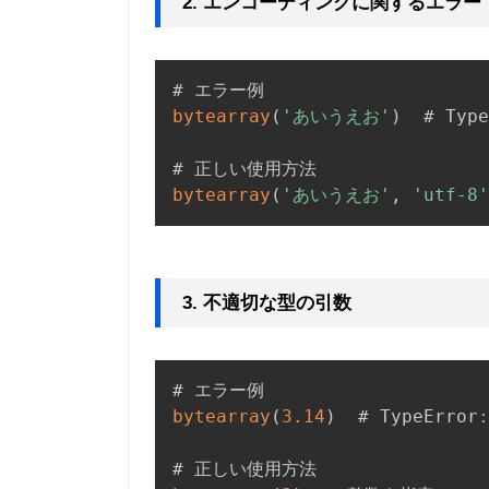
2. エンコーディングに関するエラー
bytearray
(
'あいうえお'
)
  # Type
bytearray
(
'あいうえお'
,
'utf-8'
3. 不適切な型の引数
bytearray
(
3.14
)
  # TypeError
: