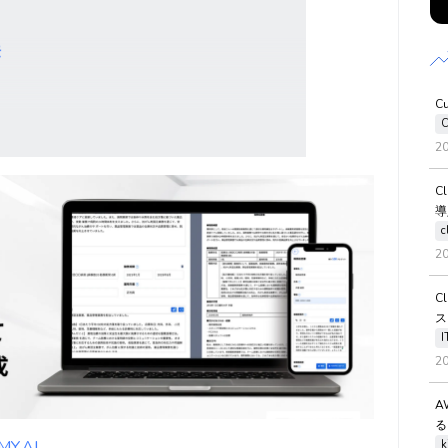
法
C
C
2
C
導
c
2
C
ス
2
A
る
.AI
k