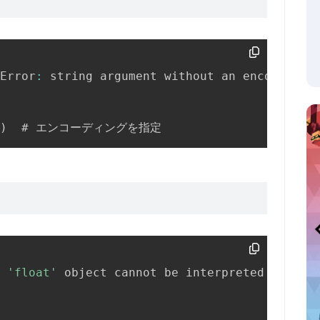
Error
:
 string argument without an encoding

)
  # エンコーディングを指定
'float'
 object cannot be interpreted 
as
 an i