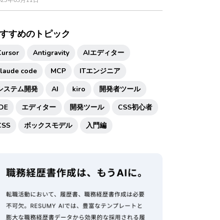
025年03月11日
すすめのトピック
Cursor
Antigravity
AIエディター
claude code
MCP
ITエンジニア
システム開発
AI
kiro
開発者ツール
IDE
エディター
開発ツール
CSS初心者
CSS
ボックスモデル
入門編