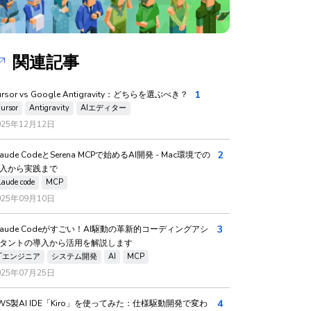
関連記事
1
ursor vs Google Antigravity：どちらを選ぶべき？
ursor
Antigravity
AIエディター
025年12月12日
2
laude CodeとSerena MCPで始めるAI開発 - Mac環境での
入から実践まで
laude code
MCP
025年09月10日
3
laude Codeがすごい！AI駆動の革新的コーディングアシ
タントの導入から活用を解説します
ITエンジニア
システム開発
AI
MCP
025年07月25日
4
WS製AI IDE「Kiro」を使ってみた：仕様駆動開発で変わ