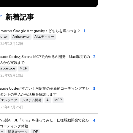
新着記事
1
ursor vs Google Antigravity：どちらを選ぶべき？
ursor
Antigravity
AIエディター
025年12月12日
2
laude CodeとSerena MCPで始めるAI開発 - Mac環境での
入から実践まで
laude code
MCP
025年09月10日
3
laude Codeがすごい！AI駆動の革新的コーディングアシ
タントの導入から活用を解説します
ITエンジニア
システム開発
AI
MCP
025年07月25日
4
WS製AI IDE「Kiro」を使ってみた：仕様駆動開発で変わ
コーディング体験
iro
開発者ツール
IDE