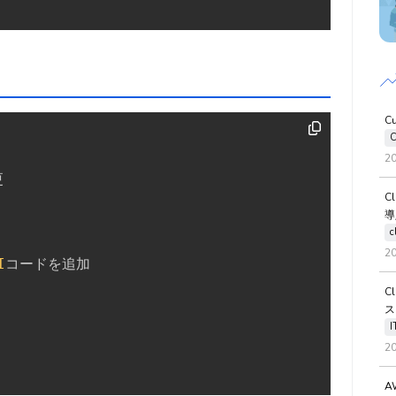
C
C
2
C
導
c
2
I
C
ス
2
A