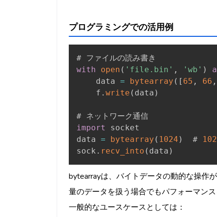
プログラミングでの活用例
with
open
(
'file.bin'
,
'wb'
)
a
    data 
=
bytearray
(
[
65
,
66
,
    f
.
write
(
data
)
import
 socket

data 
=
bytearray
(
1024
)
  # 
102
sock
.
recv_into
(
data
)
bytearrayは、バイトデータの動的な
量のデータを扱う場合でもパフォーマンス
一般的なユースケースとしては：