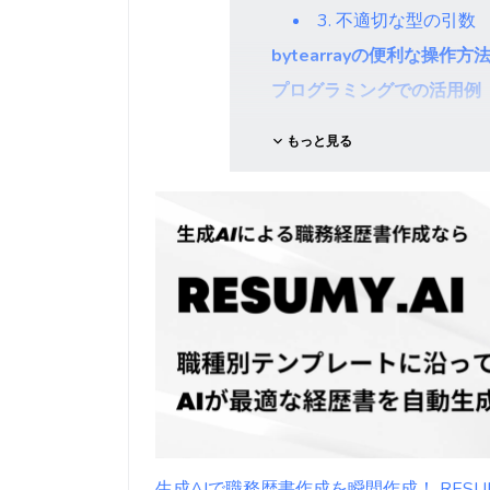
3. 不適切な型の引数
bytearrayの便利な操作方
プログラミングでの活用例
もっと見る
生成AIで職務歴書作成を瞬間作成！ RESUMY