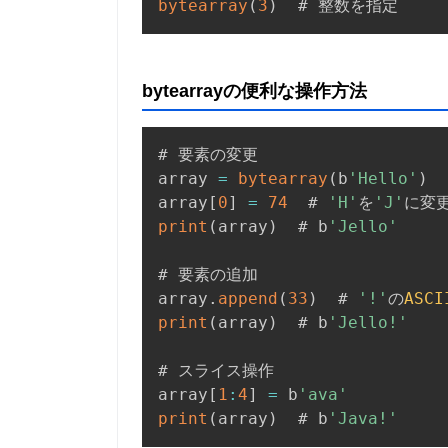
bytearray
(
3
)
  # 整数を指定
bytearrayの便利な操作方法
# 要素の変更

array 
=
bytearray
(
b
'Hello'
)
array
[
0
]
=
74
  # 
'H'
を
'J'
print
(
array
)
  # b
'Jello'
# 要素の追加

array
.
append
(
33
)
  # 
'!'
の
ASCI
print
(
array
)
  # b
'Jello!'
# スライス操作

array
[
1
:
4
]
=
 b
'ava'
print
(
array
)
  # b
'Java!'