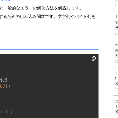
2
て、使い方と一般的なエラーの解決方法を解説します。
列を作成するための組み込み関数です。文字列やバイト列を
【
徹
A
2
ボ
明
2
C
付
作成

67
]
)
2
C
【
f-8'
)