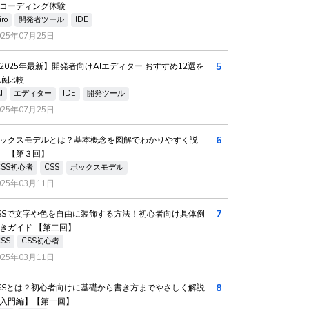
コーディング体験
iro
開発者ツール
IDE
025年07月25日
5
2025年最新】開発者向けAIエディター おすすめ12選を
底比較
I
エディター
IDE
開発ツール
025年07月25日
6
ックスモデルとは？基本概念を図解でわかりやすく説
 【第３回】
CSS初心者
CSS
ボックスモデル
025年03月11日
7
SSで文字や色を自由に装飾する方法！初心者向け具体例
きガイド 【第二回】
CSS
CSS初心者
025年03月11日
8
SSとは？初心者向けに基礎から書き方までやさしく解説
入門編】【第一回】