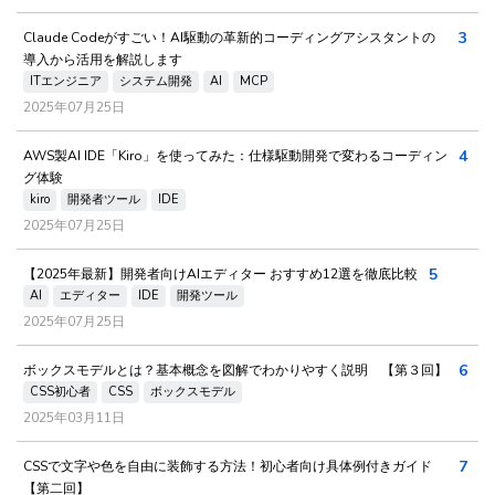
3
Claude Codeがすごい！AI駆動の革新的コーディングアシスタントの
導入から活用を解説します
ITエンジニア
システム開発
AI
MCP
2025年07月25日
4
AWS製AI IDE「Kiro」を使ってみた：仕様駆動開発で変わるコーディン
グ体験
kiro
開発者ツール
IDE
2025年07月25日
5
【2025年最新】開発者向けAIエディター おすすめ12選を徹底比較
AI
エディター
IDE
開発ツール
2025年07月25日
6
ボックスモデルとは？基本概念を図解でわかりやすく説明 【第３回】
CSS初心者
CSS
ボックスモデル
2025年03月11日
7
CSSで文字や色を自由に装飾する方法！初心者向け具体例付きガイド
【第二回】