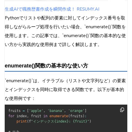
生成AIで職務歴書作成を瞬間作成！ RESUMY.AI
Pythonでリストや配列の要素に対してインデックス番号を取
得しながらループ処理を行いたい場合、`enumerate()`関数を
使用します。この記事では、`enumerate()`関数の基本的な使
い方から実践的な使用例まで詳しく解説します。
enumerate()関数の基本的な使い方
`enumerate()`は、イテラブル（リストや文字列など）の要素
とインデックスを同時に取得できる関数です。以下が基本的
な使用例です：
fruits 
=
[
'apple'
,
'banana'
,
'orange'
]
for
 index
,
 fruit 
in
enumerate
(
fruits
)
:
print
(
f
"インデックス{index}: {fruit}"
)