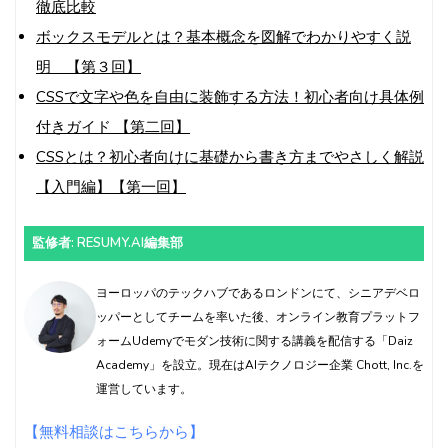
徹底比較
ボックスモデルとは？基本概念を図解でわかりやすく説
明 【第３回】
CSSで文字や色を自由に装飾する方法！初心者向け具体例
付きガイド 【第二回】
CSSとは？初心者向けに基礎から書き方までやさしく解説
【入門編】【第一回】
監修者: RESUMY.AI編集部
ヨーロッパのテックハブであるロンドンにて、シニアデベロ
ッパーとしてチームを率いた後、オンライン教育プラットフ
ォームUdemyでモダン技術に関する講義を配信する「Daiz
Academy」を設立。現在はAIテクノロジー企業 Chott, Inc.を
運営しています。
【無料相談はこちらから】