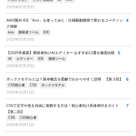
2025年07月25日
4
AWS製AI IDE「Kiro」を使ってみた：仕様駆動開発で変わるコーディン
グ体験
kiro
開発者ツール
IDE
2025年07月25日
5
【2025年最新】開発者向けAIエディター おすすめ12選を徹底比較
AI
エディター
IDE
開発ツール
2025年07月25日
6
ボックスモデルとは？基本概念を図解でわかりやすく説明 【第３回】
CSS初心者
CSS
ボックスモデル
2025年03月11日
7
CSSで文字や色を自由に装飾する方法！初心者向け具体例付きガイド
【第二回】
CSS
CSS初心者
2025年03月11日