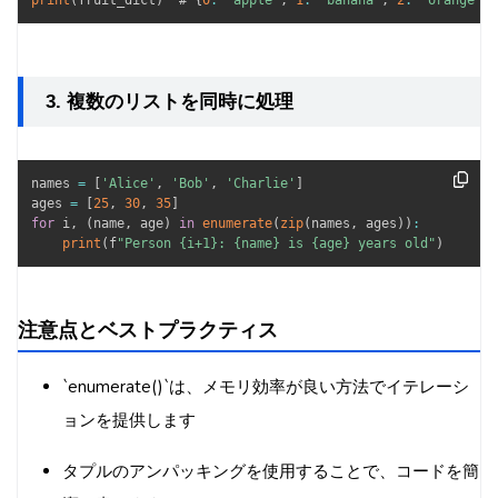
print
(
fruit_dict
)
  # 
{
0
:
'apple'
,
1
:
'banana'
,
2
:
'orange'
}
3. 複数のリストを同時に処理
names 
=
[
'Alice'
,
'Bob'
,
'Charlie'
]
ages 
=
[
25
,
30
,
35
]
for
 i
,
(
name
,
 age
)
in
enumerate
(
zip
(
names
,
 ages
)
)
:
print
(
f
"Person {i+1}: {name} is {age} years old"
)
注意点とベストプラクティス
`enumerate()`は、メモリ効率が良い方法でイテレーシ
ョンを提供します
タプルのアンパッキングを使用することで、コードを簡