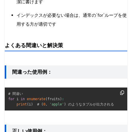
潔に書けます
インデックスが必要ない場合は、通常の`for`ループを使
用する方が適切です
よくある間違いと解決策
間違った使用例：
for
 i 
in
enumerate
(
fruits
)
:
print
(
i
)
  # 
(
0
,
'apple'
)
 のようなタプルが出力される
正しい使用例：