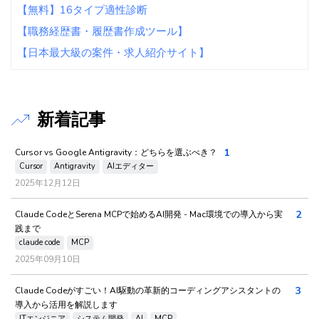
【無料】16タイプ適性診断
【職務経歴書・履歴書作成ツール】
【日本最大級の案件・求人紹介サイト】
新着記事
1
Cursor vs Google Antigravity：どちらを選ぶべき？
Cursor
Antigravity
AIエディター
2025年12月12日
2
Claude CodeとSerena MCPで始めるAI開発 - Mac環境での導入から実
践まで
claude code
MCP
2025年09月10日
3
Claude Codeがすごい！AI駆動の革新的コーディングアシスタントの
導入から活用を解説します
ITエンジニア
システム開発
AI
MCP