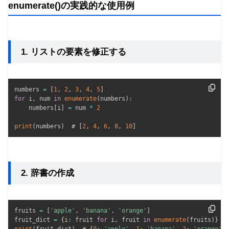
enumerate()の実践的な使用例
1. リストの要素を修正する
numbers 
=
[
1
,
2
,
3
,
4
,
5
]
for
 i
,
 num 
in
enumerate
(
numbers
)
:
    numbers
[
i
]
=
 num 
*
2
print
(
numbers
)
  # 
[
2
,
4
,
6
,
8
,
10
]
2. 辞書の作成
fruits 
=
[
'apple'
,
'banana'
,
'orange'
]
fruit_dict 
=
{
i
:
 fruit 
for
 i
,
 fruit 
in
enumerate
(
fruits
)
}