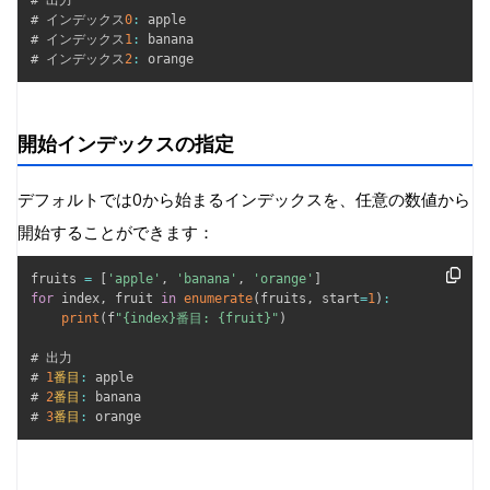
# 出力

# インデックス
0
:
 apple

# インデックス
1
:
 banana

# インデックス
2
:
 orange
開始インデックスの指定
デフォルトでは0から始まるインデックスを、任意の数値から
開始することができます：
fruits 
=
[
'apple'
,
'banana'
,
'orange'
]
for
 index
,
 fruit 
in
enumerate
(
fruits
,
 start
=
1
)
:
print
(
f
"{index}番目: {fruit}"
)
# 出力

# 
1
番目
:
 apple

# 
2
番目
:
 banana

# 
3
番目
:
 orange