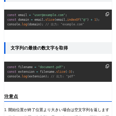
const
 email 
=
"user@example.com"
;
const
 domain 
=
 email
.
slice
(
email
.
indexOf
(
"@"
)
+
1
)
;
console
.
log
(
domain
)
;
// 出力: "example.com"
文字列の最後の数文字を取得
const
 filename 
=
"document.pdf"
;
const
 extension 
=
 filename
.
slice
(
-
3
)
;
console
.
log
(
extension
)
;
// 出力: "pdf"
注意点
1. 開始位置が終了位置より大きい場合は空文字列を返します