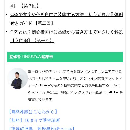
明 【第３回】
CSSで文字や色を自由に装飾する方法！初心者向け具体例
付きガイド 【第二回】
CSSとは？初心者向けに基礎から書き方までやさしく解説
【入門編】【第一回】
監修者: RESUMY.AI編集部
ヨーロッパのテックハブであるロンドンにて、シニアデベロ
ッパーとしてチームを率いた後、オンライン教育プラットフ
ォームUdemyでモダン技術に関する講義を配信する「Daiz
Academy」を設立。現在はAIテクノロジー企業 Chott, Inc.を
運営しています。
【無料相談はこちらから】
【無料】16タイプ適性診断
【職務経歴書・履歴書作成ツール】