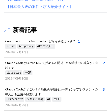
【日本最大級の案件・求人紹介サイト】
新着記事
1
Cursor vs Google Antigravity：どちらを選ぶべき？
Cursor
Antigravity
AIエディター
2025年12月12日
2
Claude CodeとSerena MCPで始めるAI開発 - Mac環境での導入から実
践まで
claude code
MCP
2025年09月10日
3
Claude Codeがすごい！AI駆動の革新的コーディングアシスタントの
導入から活用を解説します
ITエンジニア
システム開発
AI
MCP
2025年07月25日