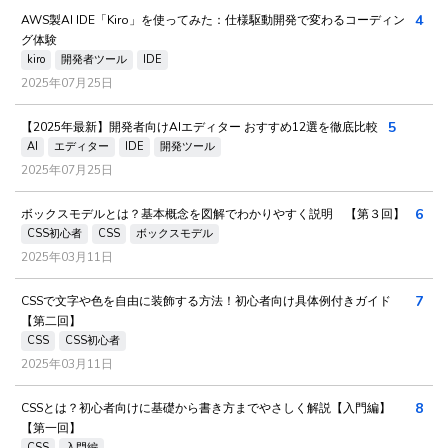
4
AWS製AI IDE「Kiro」を使ってみた：仕様駆動開発で変わるコーディン
グ体験
kiro
開発者ツール
IDE
2025年07月25日
5
【2025年最新】開発者向けAIエディター おすすめ12選を徹底比較
AI
エディター
IDE
開発ツール
2025年07月25日
6
ボックスモデルとは？基本概念を図解でわかりやすく説明 【第３回】
CSS初心者
CSS
ボックスモデル
2025年03月11日
7
CSSで文字や色を自由に装飾する方法！初心者向け具体例付きガイド
【第二回】
CSS
CSS初心者
2025年03月11日
8
CSSとは？初心者向けに基礎から書き方までやさしく解説【入門編】
【第一回】
CSS
入門編