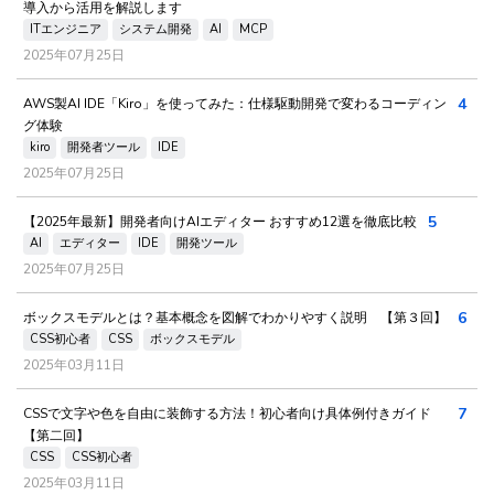
導入から活用を解説します
ITエンジニア
システム開発
AI
MCP
2025年07月25日
4
AWS製AI IDE「Kiro」を使ってみた：仕様駆動開発で変わるコーディン
グ体験
kiro
開発者ツール
IDE
2025年07月25日
5
【2025年最新】開発者向けAIエディター おすすめ12選を徹底比較
AI
エディター
IDE
開発ツール
2025年07月25日
6
ボックスモデルとは？基本概念を図解でわかりやすく説明 【第３回】
CSS初心者
CSS
ボックスモデル
2025年03月11日
7
CSSで文字や色を自由に装飾する方法！初心者向け具体例付きガイド
【第二回】
CSS
CSS初心者
2025年03月11日