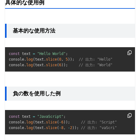
具体的な使用例
基本的な使用方法
const
 text 
=
"Hello World"
;
console
.
log
(
text
.
slice
(
0
,
5
)
)
;
// 出力: "Hello"
console
.
log
(
text
.
slice
(
6
)
)
;
// 出力: "World"
負の数を使用した例
const
 text 
=
"JavaScript"
;
console
.
log
(
text
.
slice
(
-
6
)
)
;
// 出力: "Script"
console
.
log
(
text
.
slice
(
-
8
,
-
2
)
)
;
// 出力: "vaScri"