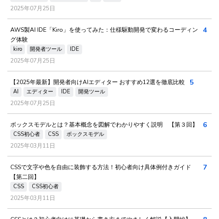
2025年07月25日
4
AWS製AI IDE「Kiro」を使ってみた：仕様駆動開発で変わるコーディン
グ体験
kiro
開発者ツール
IDE
2025年07月25日
5
【2025年最新】開発者向けAIエディター おすすめ12選を徹底比較
AI
エディター
IDE
開発ツール
2025年07月25日
6
ボックスモデルとは？基本概念を図解でわかりやすく説明 【第３回】
CSS初心者
CSS
ボックスモデル
2025年03月11日
7
CSSで文字や色を自由に装飾する方法！初心者向け具体例付きガイド
【第二回】
CSS
CSS初心者
2025年03月11日