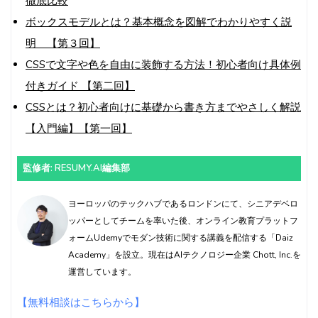
徹底比較
ボックスモデルとは？基本概念を図解でわかりやすく説
明 【第３回】
CSSで文字や色を自由に装飾する方法！初心者向け具体例
付きガイド 【第二回】
CSSとは？初心者向けに基礎から書き方までやさしく解説
【入門編】【第一回】
監修者: RESUMY.AI編集部
ヨーロッパのテックハブであるロンドンにて、シニアデベロ
ッパーとしてチームを率いた後、オンライン教育プラットフ
ォームUdemyでモダン技術に関する講義を配信する「Daiz
Academy」を設立。現在はAIテクノロジー企業 Chott, Inc.を
運営しています。
【無料相談はこちらから】