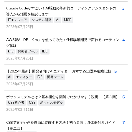
3
Claude Codeがすごい！AI駆動の革新的コーディングアシスタントの
導入から活用を解説します
ITエンジニア
システム開発
AI
MCP
2025年07月25日
4
AWS製AI IDE「Kiro」を使ってみた：仕様駆動開発で変わるコーディン
グ体験
kiro
開発者ツール
IDE
2025年07月25日
5
【2025年最新】開発者向けAIエディター おすすめ12選を徹底比較
AI
エディター
IDE
開発ツール
2025年07月25日
6
ボックスモデルとは？基本概念を図解でわかりやすく説明 【第３回】
CSS初心者
CSS
ボックスモデル
2025年03月11日
7
CSSで文字や色を自由に装飾する方法！初心者向け具体例付きガイド
【第二回】