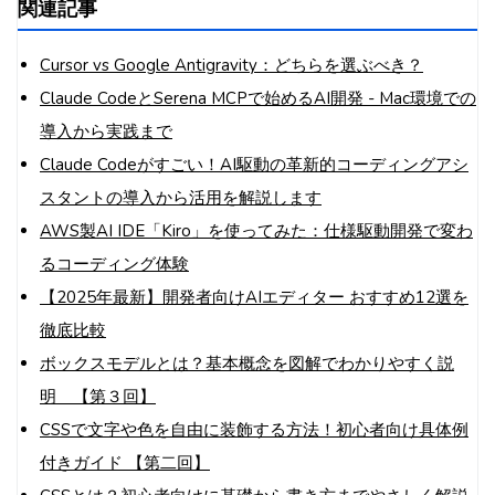
関連記事
Cursor vs Google Antigravity：どちらを選ぶべき？
Claude CodeとSerena MCPで始めるAI開発 - Mac環境での
導入から実践まで
Claude Codeがすごい！AI駆動の革新的コーディングアシ
スタントの導入から活用を解説します
AWS製AI IDE「Kiro」を使ってみた：仕様駆動開発で変わ
るコーディング体験
【2025年最新】開発者向けAIエディター おすすめ12選を
徹底比較
ボックスモデルとは？基本概念を図解でわかりやすく説
明 【第３回】
CSSで文字や色を自由に装飾する方法！初心者向け具体例
付きガイド 【第二回】