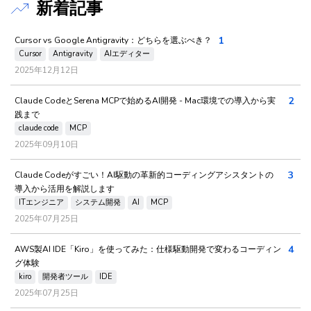
新着記事
1
Cursor vs Google Antigravity：どちらを選ぶべき？
Cursor
Antigravity
AIエディター
2025年12月12日
2
Claude CodeとSerena MCPで始めるAI開発 - Mac環境での導入から実
践まで
claude code
MCP
2025年09月10日
3
Claude Codeがすごい！AI駆動の革新的コーディングアシスタントの
導入から活用を解説します
ITエンジニア
システム開発
AI
MCP
2025年07月25日
4
AWS製AI IDE「Kiro」を使ってみた：仕様駆動開発で変わるコーディン
グ体験
kiro
開発者ツール
IDE
2025年07月25日