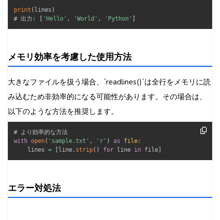
print
(
lines
)
# 出力
:
[
'Hello'
,
'World'
,
'Python'
]
メモリ効率を考慮した使用方法
大きなファイルを扱う場合、`readlines()`は全行をメモリに読
み込むため非効率的になる可能性があります。その場合は、
以下のような方法を推奨します。
with
open
(
'sample.txt'
,
'r'
)
as
file
:
    lines 
=
[
line
.
strip
(
)
for
 line 
in
 file
]
エラー対処法