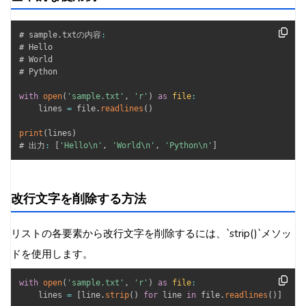
# sample
.
txtの内容
:
# Hello

# World

# Python

with
open
(
'sample.txt'
,
'r'
)
as
file
:
    lines 
=
 file
.
readlines
(
)
print
(
lines
)
# 出力
:
[
'Hello\n'
,
'World\n'
,
'Python\n'
]
改行文字を削除する方法
リストの各要素から改行文字を削除するには、`strip()`メソッ
ドを使用します。
with
open
(
'sample.txt'
,
'r'
)
as
file
:
    lines 
=
[
line
.
strip
(
)
for
 line 
in
 file
.
readlines
(
)
]