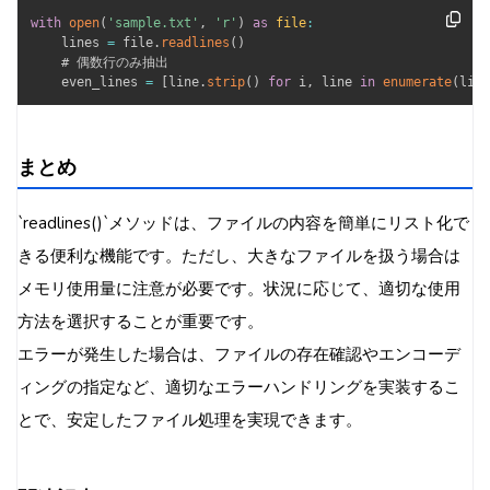
with
open
(
'sample.txt'
,
'r'
)
as
file
:
    lines 
=
 file
.
readlines
(
)
    # 偶数行のみ抽出

    even_lines 
=
[
line
.
strip
(
)
for
 i
,
 line 
in
enumerate
(
line
まとめ
`readlines()`メソッドは、ファイルの内容を簡単にリスト化で
きる便利な機能です。ただし、大きなファイルを扱う場合は
メモリ使用量に注意が必要です。状況に応じて、適切な使用
方法を選択することが重要です。
エラーが発生した場合は、ファイルの存在確認やエンコーデ
ィングの指定など、適切なエラーハンドリングを実装するこ
とで、安定したファイル処理を実現できます。