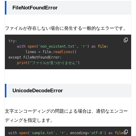
FileNotFoundError
ファイルが存在しない場合に発生する一般的なエラーです。
try
:
with
open
(
'non_existent.txt'
,
'r'
)
as
file
:
        lines 
=
 file
.
readlines
(
)
except FileNotFoundError
:
print
(
"ファイルが見つかりません"
)
UnicodeDecodeError
文字エンコーディングの問題による場合は、適切なエンコー
ディングを指定します。
with
open
(
'sample.txt'
,
'r'
,
 encoding
=
'utf-8'
)
as
file
: