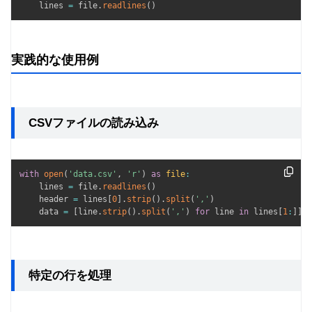
    lines 
=
 file
.
readlines
(
)
実践的な使用例
CSVファイルの読み込み
with
open
(
'data.csv'
,
'r'
)
as
file
:
    lines 
=
 file
.
readlines
(
)
    header 
=
 lines
[
0
]
.
strip
(
)
.
split
(
','
)
    data 
=
[
line
.
strip
(
)
.
split
(
','
)
for
 line 
in
 lines
[
1
:
]
]
特定の行を処理