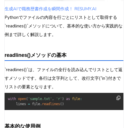
生成AIで職務歴書作成を瞬間作成！ RESUMY.AI
Pythonでファイルの内容を行ごとにリストとして取得する
`readlines()`メソッドについて、基本的な使い方から実践的な
例まで詳しく解説します。
readlines()メソッドの基本
`readlines()`は、ファイルの全行を読み込んでリストとして返
すメソッドです。各行は文字列として、改行文字(`\n`)付きで
リストの要素となります。
with
open
(
'sample.txt'
,
'r'
)
as
file
:
    lines 
=
 file
.
readlines
(
)
基本的な使用例