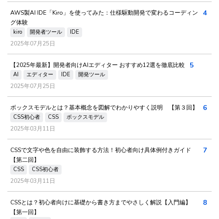
4
AWS製AI IDE「Kiro」を使ってみた：仕様駆動開発で変わるコーディン
グ体験
kiro
開発者ツール
IDE
2025年07月25日
5
【2025年最新】開発者向けAIエディター おすすめ12選を徹底比較
AI
エディター
IDE
開発ツール
2025年07月25日
6
ボックスモデルとは？基本概念を図解でわかりやすく説明 【第３回】
CSS初心者
CSS
ボックスモデル
2025年03月11日
7
CSSで文字や色を自由に装飾する方法！初心者向け具体例付きガイド
【第二回】
CSS
CSS初心者
2025年03月11日
8
CSSとは？初心者向けに基礎から書き方までやさしく解説【入門編】
【第一回】