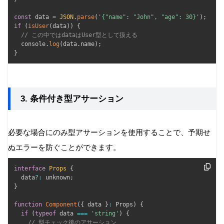
const
 data 
=
JSON
.
parse
(
'{"name": "John", "age": 30}'
)
;
if
(
isUser
(
data
)
)
{
// この中ではdataはUser型として扱える
  console
.
log
(
data
.
name
)
;
}
3. 条件付き型アサーション
必要な場合にのみ型アサーションを使用することで、予期せ
ぬエラーを防ぐことができます。
interface
Props
{
  data
?
:
 unknown
;
}
function
Component
(
{
 data 
}
:
 Props
)
{
if
(
typeof
 data 
===
'string'
)
{
// 型チェック後のアサーション