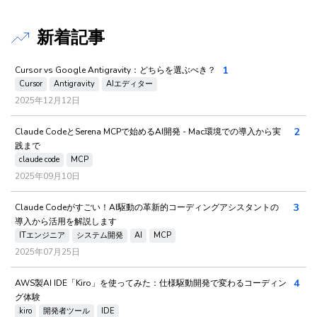
新着記事
1
Cursor vs Google Antigravity：どちらを選ぶべき？
Cursor
Antigravity
AIエディター
2025年12月12日
2
Claude CodeとSerena MCPで始めるAI開発 - Mac環境での導入から実
践まで
claude code
MCP
2025年09月10日
3
Claude Codeがすごい！AI駆動の革新的コーディングアシスタントの
導入から活用を解説します
ITエンジニア
システム開発
AI
MCP
2025年07月25日
4
AWS製AI IDE「Kiro」を使ってみた：仕様駆動開発で変わるコーディン
グ体験
kiro
開発者ツール
IDE