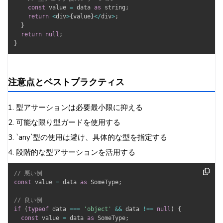
const
 value 
=
 data 
as
 string
;
return
<
div
>
{
value
}
<
/
div
>
;
}
return
null
;
}
注意点とベストプラクティス
1. 型アサーションは必要最小限に抑える
2. 可能な限り型ガードを使用する
3. `any`型の使用は避け、具体的な型を指定する
4. 段階的な型アサーションを活用する
// 悪い例
const
 value 
=
 data 
as
 SomeType
;
// 良い例
if
(
typeof
 data 
===
'object'
&&
 data 
!==
null
)
{
const
 value 
=
 data 
as
 SomeType
;