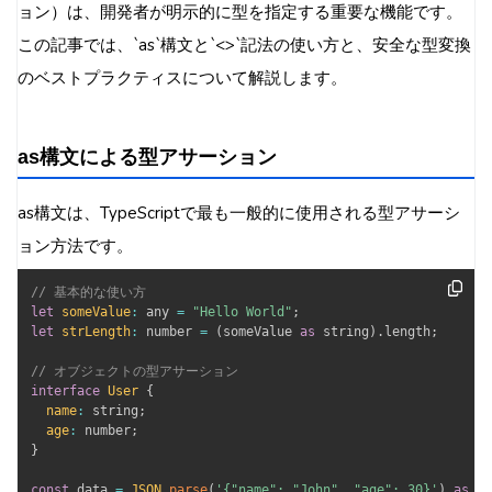
ョン）は、開発者が明示的に型を指定する重要な機能です。
この記事では、`as`構文と`<>`記法の使い方と、安全な型変換
のベストプラクティスについて解説します。
as構文による型アサーション
as構文は、TypeScriptで最も一般的に使用される型アサーシ
ョン方法です。
// 基本的な使い方
let
someValue
:
 any 
=
"Hello World"
;
let
strLength
:
 number 
=
(
someValue 
as
 string
)
.
length
;
// オブジェクトの型アサーション
interface
User
{
name
:
 string
;
age
:
 number
;
}
const
 data 
=
JSON
.
parse
(
'{"name": "John", "age": 30}'
)
as
 Us