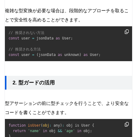
複雑な型変換が必要な場合は、段階的なアプローチを取るこ
とで安全性を高めることができます。
// 推奨されない方法
const
 user 
=
 jsonData 
as
 User
;
// 推奨される方法
const
 user 
=
(
jsonData 
as
 unknown
)
as
 User
;
2. 型ガードの活用
型アサーションの前に型チェックを行うことで、より安全な
コードを書くことができます。
function
isUser
(
obj
:
 any
)
:
 obj is User 
{
return
'name'
in
 obj 
&&
'age'
in
 obj
;
}