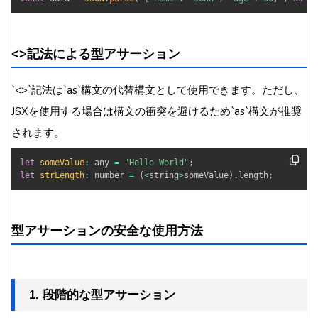
<>記法による型アサーション
`<>`記法は`as`構文の代替構文として使用できます。ただし、
JSXを使用する場合は構文の衝突を避けるため`as`構文が推奨
されます。
let
someValue
:
 any 
=
"Hello World"
;
let
strLength
:
 number 
=
(
<
string
>
someValue
)
.
length
;
型アサーションの安全な使用方法
1. 段階的な型アサーション