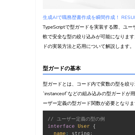
生成AIで職務歴書作成を瞬間作成！ RESUMY
TypeScriptで型ガードを実装する際
軟で安全な型の絞り込みが可能になります
ドの実装方法と応用について解説します。
型ガードの基本
型ガードとは、コード内で変数の型を絞り込むため
`instanceof`などの組み込みの型ガ
ーザー定義の型ガード関数が必要となりま
// ユーザー定義の型の例
interface
User
{
name
:
 string
;