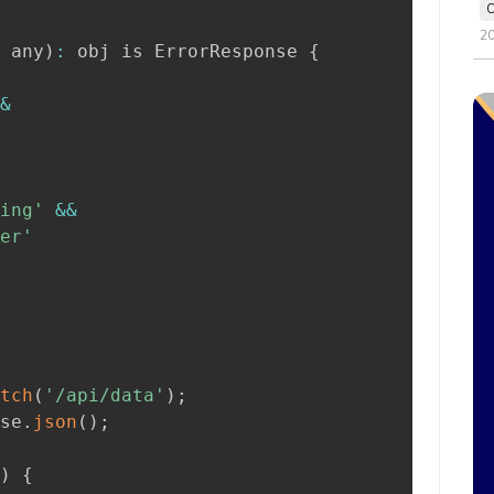
2
 any
)
:
 obj is ErrorResponse 
{
&
ing'
&&
er'
tch
(
'/api/data'
)
;
se
.
json
(
)
;
)
{