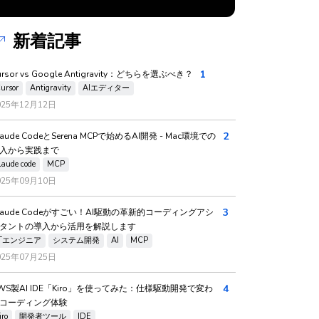
新着記事
1
ursor vs Google Antigravity：どちらを選ぶべき？
ursor
Antigravity
AIエディター
025年12月12日
2
laude CodeとSerena MCPで始めるAI開発 - Mac環境での
入から実践まで
laude code
MCP
025年09月10日
3
laude Codeがすごい！AI駆動の革新的コーディングアシ
タントの導入から活用を解説します
ITエンジニア
システム開発
AI
MCP
025年07月25日
4
WS製AI IDE「Kiro」を使ってみた：仕様駆動開発で変わ
コーディング体験
iro
開発者ツール
IDE