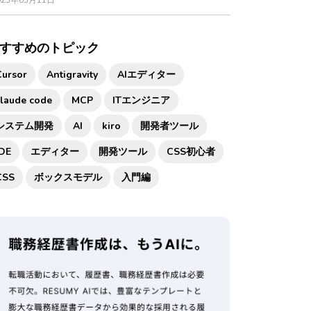
025年03月11日
すすめのトピック
Cursor
Antigravity
AIエディター
claude code
MCP
ITエンジニア
システム開発
AI
kiro
開発者ツール
IDE
エディター
開発ツール
CSS初心者
CSS
ボックスモデル
入門編