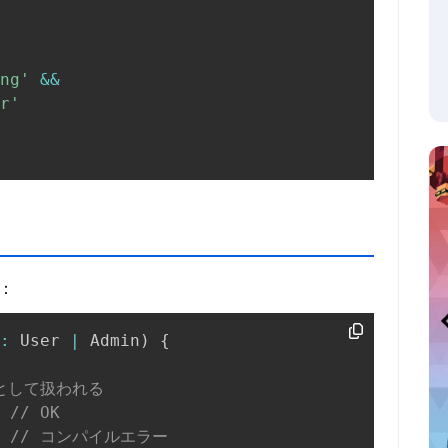
ng'
&&
r'
：
:
 User 
|
 Admin
)
{
型として扱われる
// OK
// コンパイルエラー