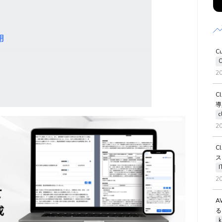
用
C
C
2
C
導
c
2
C
ス
2
A
る
k