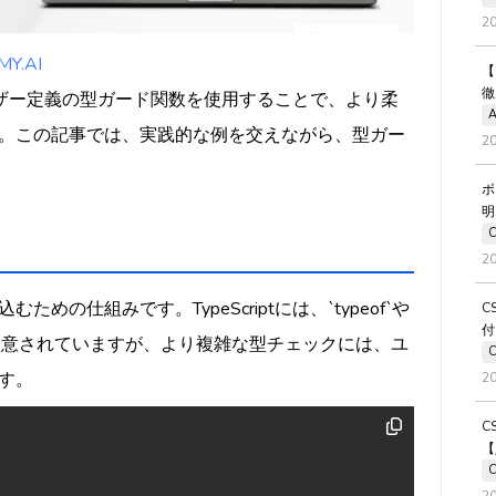
2
.AI
【
徹
、ユーザー定義の型ガード関数を使用することで、より柔
A
。この記事では、実践的な例を交えながら、型ガー
2
ボ
明
2
の仕組みです。TypeScriptには、`typeof`や
C
付
ードが用意されていますが、より複雑な型チェックには、ユ
す。
2
C
【