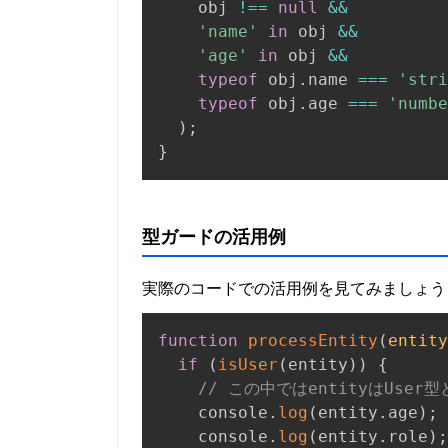
    obj 
!==
null
&&
'name'
in
 obj 
&&
'age'
in
 obj 
&&
typeof
 obj
.
name 
===
'stri
typeof
 obj
.
age 
===
'numbe
)
;
}
型ガードの活用例
実際のコードでの活用例を見てみましょう
function
processEntity
(
entity
if
(
isUser
(
entity
)
)
{
// この中ではentityはUser
    console
.
log
(
entity
.
age
)
;
    console
.
log
(
entity
.
role
)
;