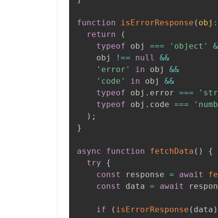
function
isErrorResponse
(
obj
:
return
(
typeof
 obj 
===
'object'
&
    obj 
!==
null
&&
'error'
in
 obj 
&&
'code'
in
 obj 
&&
typeof
 obj
.
error 
===
'str
typeof
 obj
.
code 
===
'numb
)
;
}
async
function
fetchData
(
)
{
try
{
const
 response 
=
await
fe
const
 data 
=
await
 respon
if
(
isErrorResponse
(
data
)