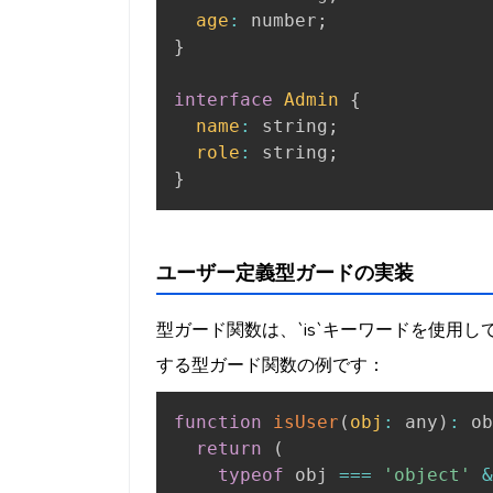
age
:
 number
;
}
interface
Admin
{
name
:
 string
;
role
:
 string
;
}
ユーザー定義型ガードの実装
型ガード関数は、`is`キーワードを使用し
する型ガード関数の例です：
function
isUser
(
obj
:
 any
)
:
 ob
return
(
typeof
 obj 
===
'object'
&