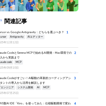
関連記事
1
ursor vs Google Antigravity：どちらを選ぶべき？
ursor
Antigravity
AIエディター
025年12月12日
2
laude CodeとSerena MCPで始めるAI開発 - Mac環境での
入から実践まで
laude code
MCP
025年09月10日
3
laude Codeがすごい！AI駆動の革新的コーディングアシ
タントの導入から活用を解説します
ITエンジニア
システム開発
AI
MCP
025年07月25日
4
WS製AI IDE「Kiro」を使ってみた：仕様駆動開発で変わ