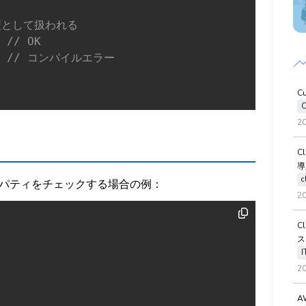
n型として扱われる
// OK
// コンパイルエラー
C
C
2
C
導
c
パティをチェックする場合の例：
2
C
ス
2
A