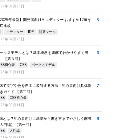
025年07月25日
5
2025年最新】開発者向けAIエディター おすすめ12選を
底比較
I
エディター
IDE
開発ツール
025年07月25日
6
ックスモデルとは？基本概念を図解でわかりやすく説
 【第３回】
CSS初心者
CSS
ボックスモデル
025年03月11日
7
SSで文字や色を自由に装飾する方法！初心者向け具体例
きガイド 【第二回】
CSS
CSS初心者
025年03月11日
8
SSとは？初心者向けに基礎から書き方までやさしく解説
入門編】【第一回】
CSS
入門編