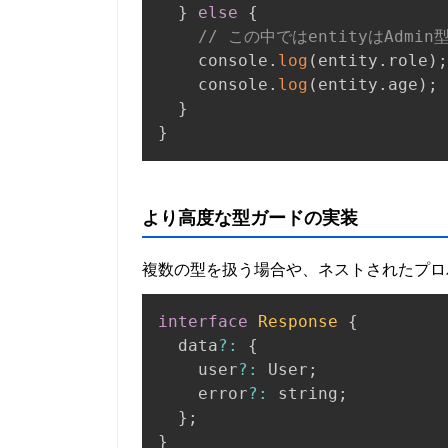
}
else
{
// この中ではentityはAdmi
    console
.
log
(
entity
.
role
)
;
    console
.
log
(
entity
.
age
)
;
}
}
より高度な型ガードの実装
複数の型を扱う場合や、ネストされたプロ
interface
Response
{
  data
?
:
{
    user
?
:
 User
;
    error
?
:
 string
;
}
;
}