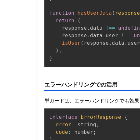
function
hasUserData
(
response
return
(
    response
.
data 
!==
undefin
    response
.
data
.
user 
!==
un
isUser
(
response
.
data
.
user
)
;
}
エラーハンドリングでの活用
型ガードは、エラーハンドリングでも効果
interface
ErrorResponse
{
error
:
 string
;
code
:
 number
;
}