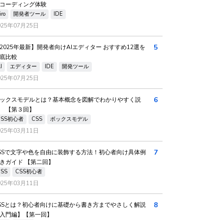
コーディング体験
iro
開発者ツール
IDE
{
user
:
 User 
}
}
{
025年07月25日
5
2025年最新】開発者向けAIエディター おすすめ12選を
底比較
I
エディター
IDE
開発ツール
025年07月25日
6
ックスモデルとは？基本概念を図解でわかりやすく説
 【第３回】
CSS初心者
CSS
ボックスモデル
025年03月11日
7
SSで文字や色を自由に装飾する方法！初心者向け具体例
きガイド 【第二回】
CSS
CSS初心者
025年03月11日
8
SSとは？初心者向けに基礎から書き方までやさしく解説
入門編】【第一回】