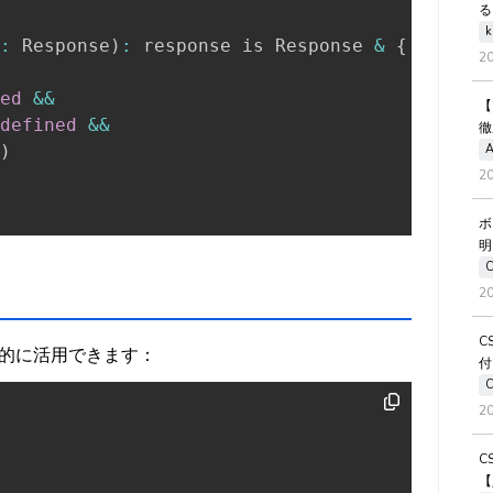
る
k
:
 Response
)
:
 response is Response 
&
{
data
:
2
ed
&&
【
defined
&&
徹
A
)
2
ボ
明
2
C
的に活用できます：
付
2
C
【