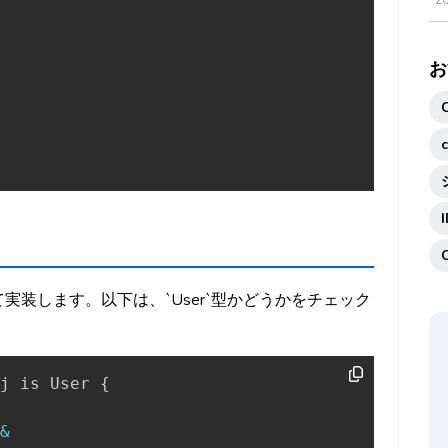
2
お
て実装します。以下は、`User`型かどうかをチェック
j is User 
{
&