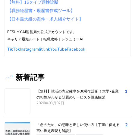
【無料】16タイプ適性診断
【職務経歴書・履歴書作成ツール】
【日本最大級の案件・求人紹介サイト】
RESUMY.AI運営局の公式アカウントです。
キャリア最短ルート｜転職攻略｜レジュミーAI
TikTok
Instagram
lit.link
YouTube
Facebook
新着記事
1
【無料】就活の内定確率を30秒で診断！大学×企業
の相性がわかる話題のサービスを徹底解説
2026年03月02日
2
「念のため」の意味と正しい使い方【丁寧に伝える
言い換え表現も解説】