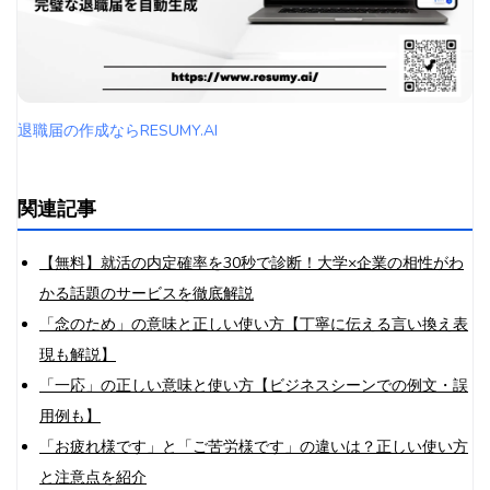
退職届の作成ならRESUMY.AI
関連記事
【無料】就活の内定確率を30秒で診断！大学×企業の相性がわ
かる話題のサービスを徹底解説
「念のため」の意味と正しい使い方【丁寧に伝える言い換え表
現も解説】
「一応」の正しい意味と使い方【ビジネスシーンでの例文・誤
用例も】
「お疲れ様です」と「ご苦労様です」の違いは？正しい使い方
と注意点を紹介